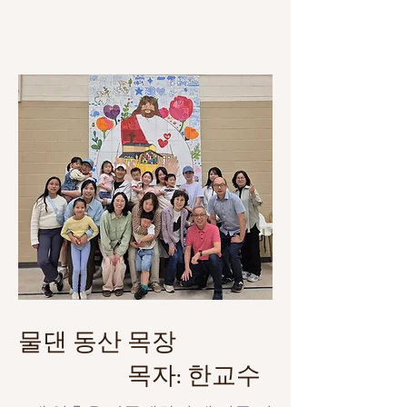
물댄 동산 목장
목자: 한교수