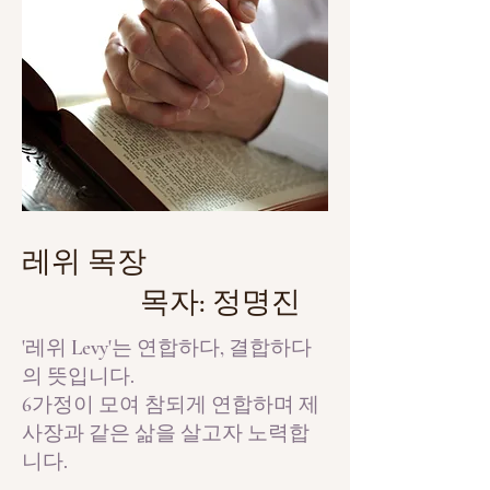
레위 목장
목자: 정명진
'레위 Levy'는 연합하다, 결합하다
의 뜻입니다.
6가정이 모여 참되게 연합하며 제
사장과 같은 삶을 살고자 노력합
니다.