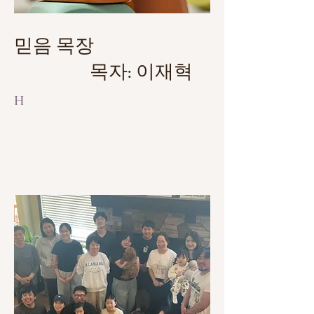
믿음 목장
목자: 이재혁
H