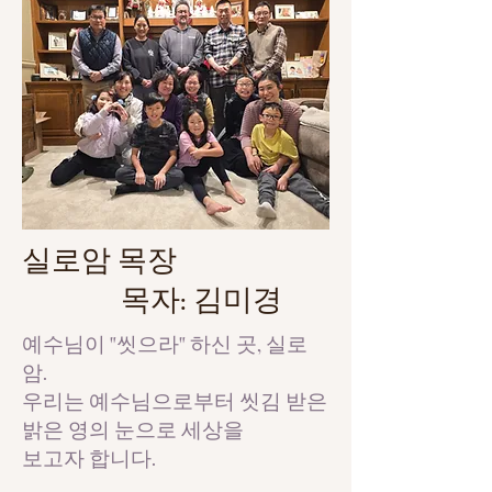
실로암 목장
목자: 김미경
예수님이 "씻으라" 하신 곳, 실로
암.
우리는 예수님으로부터 씻김 받은
밝은 영의 눈으로 세상을
보고자 합니다.