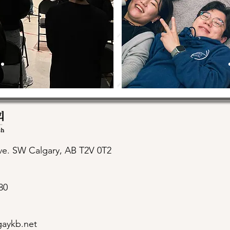
Ave. SW
Calgary, AB T2V 0T2
80
gaykb.net